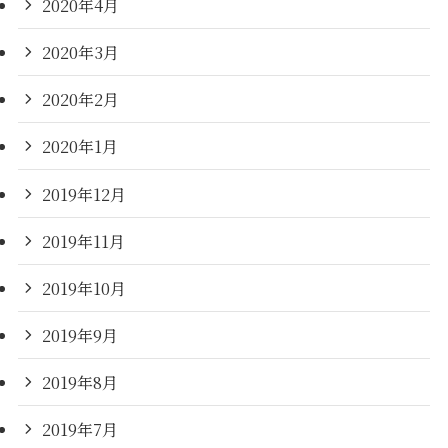
2020年4月
2020年3月
2020年2月
2020年1月
2019年12月
2019年11月
2019年10月
2019年9月
2019年8月
2019年7月