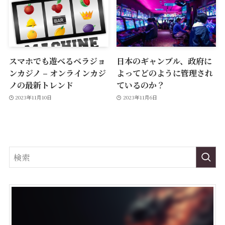
スマホでも遊べるベラジョ
日本のギャンブル、政府に
ンカジノ – オンラインカジ
よってどのように管理され
ノの最新トレンド
ているのか？
2023年11月10日
2023年11月6日