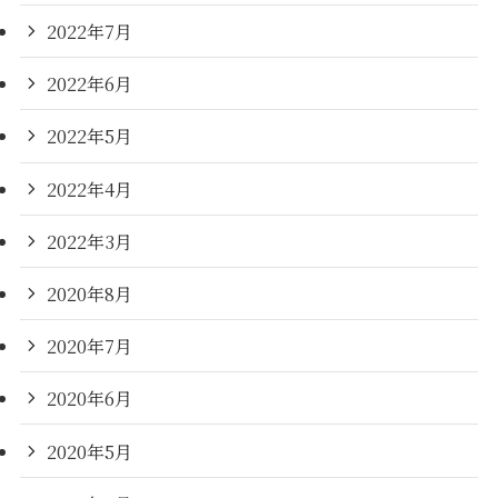
2022年7月
2022年6月
2022年5月
2022年4月
2022年3月
2020年8月
2020年7月
2020年6月
2020年5月