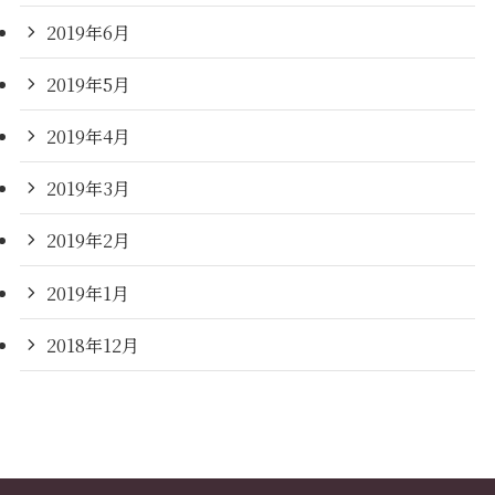
2019年6月
2019年5月
2019年4月
2019年3月
2019年2月
2019年1月
2018年12月