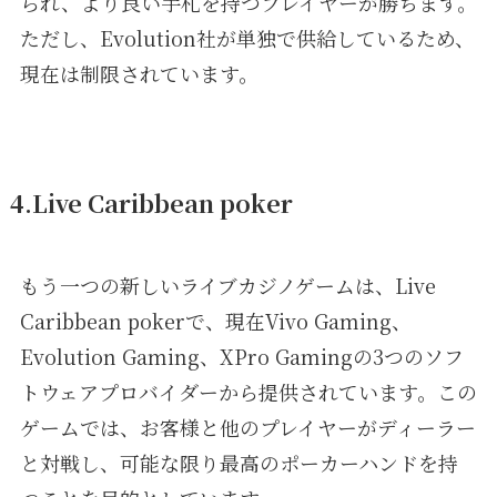
られ、より良い手札を持つプレイヤーが勝ちます。
ただし、Evolution社が単独で供給しているため、
現在は制限されています。
4.Live Caribbean poker
もう一つの新しいライブカジノゲームは、Live
Caribbean pokerで、現在Vivo Gaming、
Evolution Gaming、XPro Gamingの3つのソフ
トウェアプロバイダーから提供されています。この
ゲームでは、お客様と他のプレイヤーがディーラー
と対戦し、可能な限り最高のポーカーハンドを持