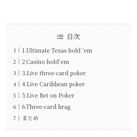
目次
1.Ultimate Texas hold ‘em
2.Casino hold’em
3.Live three-card poker
4.Live Caribbean poker
5.Live Bet on Poker
6.Three-card brag
まとめ